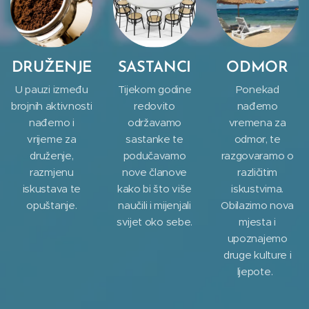
DRUŽENJE
SASTANCI
ODMOR
U pauzi između
Tijekom godine
Ponekad
brojnih aktivnosti
redovito
nađemo
nađemo i
održavamo
vremena za
vrijeme za
sastanke te
odmor, te
druženje,
podučavamo
razgovaramo o
razmjenu
nove članove
različitim
iskustava te
kako bi što više
iskustvima.
opuštanje.
naučili i mijenjali
Obilazimo nova
svijet oko sebe.
mjesta i
upoznajemo
druge kulture i
ljepote.