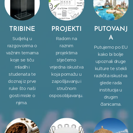
TRIBINE
PROJEKTI
PUTOVANJ
A
Sudjeluj u
Radom na
razgovorima o
raznim
Putujemo po EU
važnim temama
projektima
kako bi bolje
koje se tiču
stječemo
upoznali druge
mladih i
vrijedna iskustva
kulture te stekli
studenata te
koja pomažu u
različita iskustva
doznaj iz prve
zapošljavanju i
glede rada
ruke što naši
stručnom
institucija u
gosti misle o
osposobljavanju.
drugim
njima.
članicama.